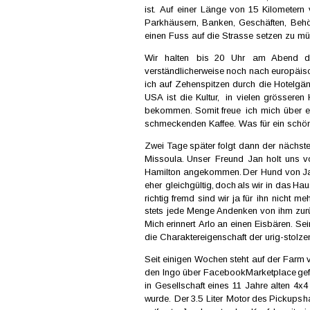
ist.  
Auf  
einer  
Länge  
von  
15  
Kilometern  
Parkhäusern,  
Banken,  
Geschäften,  
Behö
einen Fuss auf die Strasse setzen zu mü
Wir   
halten   
bis   
20   
Uhr   
am   
Abend   
d
verständlicherweise  
noch  
nach  
europäisc
ich  
auf  
Zehenspitzen  
durch  
die  
Hotelgän
USA  
ist  
die  
Kultur,  
in  
vielen  
grösseren 
bekommen.  
Somit  
freue  
ich  
mich  
über  
e
schmeckenden Kaffee. Was für ein schöne
Zwei  
Tage  
später  
folgt  
dann  
der  
nächste
Missoula.  
Unser  
Freund  
Jan  
holt  
uns  
v
Hamilton  
angekommen.  
Der  
Hund  
von  
J
eher  
gleichgültig,  
doch  
als  
wir  
in  
das  
Hau
richtig  
fremd  
sind  
wir  
ja  
für  
ihn  
nicht  
mehr
stets  
jede  
Menge  
Andenken  
von  
ihm  
zur
Mich  
erinnert 
Arlo  
an  
einen  
Eisbären.  
Sei
die Charaktereigenschaft der urig-stolze
Seit  
einigen  
Wochen  
steht  
auf  
der  
Farm  
den  
Ingo  
über  
Facebook  
Marketplace  
ge
in  
Gesellschaft  
eines  
11  
Jahre  
alten  
4x4 
wurde.  
Der  
3.5  
Liter  
Motor  
des  
Pickups  
h