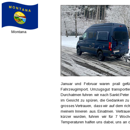
Montana
Januar   
und   
Februar   
waren   
prall   
gefül
Fahrzeugimport,   
Umzugsgut   
transportie
Durchatmen  
fuhren  
wir  
nach  
Sankt  
Peter 
im  
Gesicht  
zu  
spüren,  
die  
Gedanken  
zu 
grosses  
Vertrauen,  
dass  
wir  
auf  
dem  
ric
meinem  
Inneren  
aus.  
Einatmen.  
Vertraue
kürzer   
wurden,   
fuhren   
wir   
für   
7   
Woche
Temperaturen halfen uns dabei, uns an