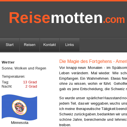
Reise
motten
.com
Die Magie des Fortgehens - Amer
Wetter 
Vor  
knapp  
neun  
Monaten  
-  
im  
Spätsom
Sonne, Wolken und Regen
Leben  
verändern.  
Mal  
wieder.  
Wie  
sch
Temperaturen:
Empfangen.  
Ein  
Wahrnehmen.  
Etwas  
Ne
Tag:
13 Grad
ohne  
zu  
wissen,  
wohin  
er  
führt.  
Geholfe
Nacht:
  2 Grad
gab es jene Entscheidung, die Schweiz 
So  
wurde  
unser  
spärlicher  
Hausstand  
no
jedem 
Teil,  
das  
wir  
weggaben,  
wuchs  
uns
ich  
meine  
therapeutische 
Tätigkeit  
beende
Schweiz  
zurückgaben,  
bedankten  
wir  
uns
schöne  
Jahre,  
bereichernde  
und  
lehrreic
Minnesota
treiben. 