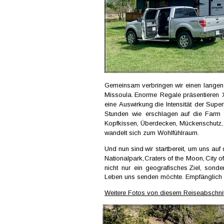
Gemeinsam  
verbringen  
wir  
einen  
langen
Missoula.  
Enorme  
Regale  
präsentieren  
eine  
Auswirkung  
die  
Intensität  
der  
Superl
Stunden  
wie  
erschlagen  
auf  
die  
Farm 
Kopfkissen,  
Überdecken,  
Mückenschutz, 
wandelt sich zum Wohlfühlraum.
Und  
nun  
sind  
wir  
startbereit,  
um  
uns  
auf 
Nationalpark,  
Craters  
of  
the  
Moon,  
City  
of
nicht  
nur  
ein  
geografisches  
Ziel,  
sonder
Leben uns senden möchte. Empfänglich u
Weitere Fotos von diesem Reiseabschnit