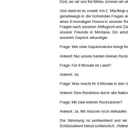
Dort, wo wir uns frei fühlen, können wir w
Und  
dann  
ist  
es  
soweit. 
Am  
2.  
Mai  
fliegt  
u
geradewegs  
in  
die  
bohrenden  
Fragen  
ei
eines  
6-monatigen  
Visums  
in  
unseren  
Re
Fragen  
nach  
unserem 
Abflugsort  
und  
Zie
unserer  
Freunde  
in  
Montana.  
Ein  
ernst
unserem Gepäck erkundigte. 
Frage: Wie viele Gepäckstücke bringt Ihr
Antwort: Nur unsere beiden kleinen Ruck
Frage: Für 6 Monate im Land? 
Antwort: Ja. 
Frage: Was macht ihr 6 Monate in den 
Antwort: Eine Rundreise durch alle Natio
Frage: Mit zwei kleinen Rucksäcken? 
Antwort: Ja. Wir müssen noch einkaufen 
Die   
Stimmung   
ist   
wohlwollend   
und   
wir 
Schlüsselwort  
heisst  
schliesslich:  
„Retire