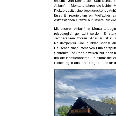
entfernt.  
Jan  
konnte  
den  
Kauf  
bereits  
i
Ankunft  
in  
Montana  
fahren  
die  
beiden  
M
Pickup  
besitzt  
eine  
beeindruckende  
Anhä
lässt.  
Er  
reagiert  
um  
ein  
Vielfaches  
sa
ostfriesischen Grenze auf unsere Rückkeh
Mit   
unserer   
Ankunft   
in   
Montana   
beginn
reisetauglich  
gemacht  
werden.  
Er  
stan
Temperaturen   
trotzen.   
Aber   
er   
ist   
in   
Polstergarnitur   
und   
dunklen   
Möbel   
al
Häuschen  
einen  
intensiven  
Frühjahrsputz
Schränke  
und  
Regale  
wirken  
nur  
noch  
h
um  
die  
Inbetriebnahme.  
Er  
nimmt  
die  
W
Sicherungen aus, baut Regalböden für 