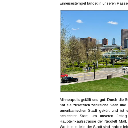
Einreisestempel landet in unseren Pässe
Minneapolis  
gefällt  
uns  
gut.  
Durch  
die  
St
hat  
sie  
zusätzlich  
zahlreiche  
Seen  
und 
amerikanischen   
Stadt   
gekürt   
und   
ist   
e
schlechter    
Start,    
um    
unseren    
Jetlag 
Haupteinkaufsstrasse  
der  
Nicolett  
Mall, 
Wochenende  
in  
der  
Stadt  
sind,  
haben  
lei